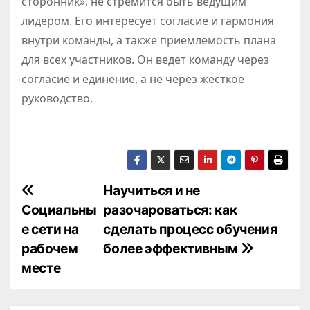
сторонник», не стремится быть ведущим
лидером. Его интересует согласие и гармония
внутри команды, а также приемлемость плана
для всех участников. Он ведет команду через
согласие и единение, а не через жесткое
руководство.
Н
Научиться и не
Социальны
разочароваться: как
а
е сети на
сделать процесс обучения
в
рабочем
более эффективным
месте
и
г