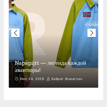
П
Открыть счет в Гонконге
M
Июл 23, 2026
Кайрат Жанатхан