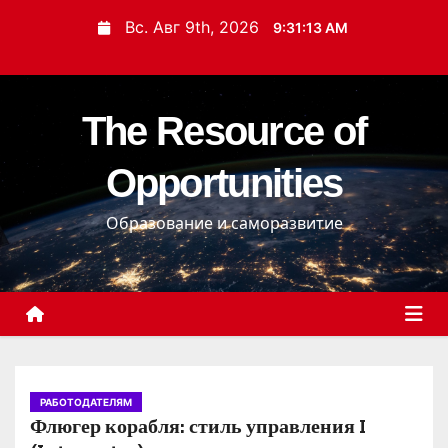
П
Вс. Авг 9th, 2026
9:31:14 AM
е
р
е
The Resource of
й
т
Opportunities
и
к
Образование и саморазвитие
с
о
д
е
р
ж
и
РАБОТОДАТЕЛЯМ
Флюгер корабля: стиль управления I
м