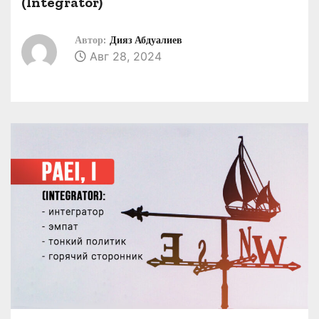
(Integrator)
о
м
Автор:
Дияз Абдуалиев
у
Авг 28, 2024