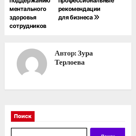
поддержанию
профессиональные
и
ментального
рекомендации
г
здоровья
для бизнеса
сотрудников
а
ц
и
Автор:
Зура
Терлоева
я
п
о
з
а
Поиск
п