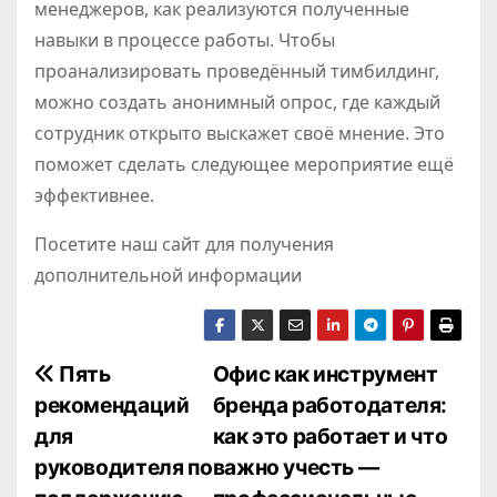
менеджеров, как реализуются полученные
навыки в процессе работы. Чтобы
проанализировать проведённый тимбилдинг,
можно создать анонимный опрос, где каждый
сотрудник открыто выскажет своё мнение. Это
поможет сделать следующее мероприятие ещё
эффективнее.
Посетите наш сайт для получения
дополнительной информации
Н
Пять
Офис как инструмент
рекомендаций
бренда работодателя:
а
для
как это работает и что
в
руководителя по
важно учесть —