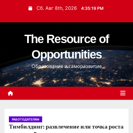
П
Сб. Авг 8th, 2026
4:35:20 PM
е
р
е
The Resource of
й
т
Opportunities
и
к
Образование и саморазвитие
с
о
д
е
р
ж
и
РАБОТОДАТЕЛЯМ
Тимбилдинг: развлечение или точка роста
м