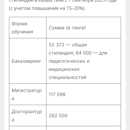
стипендии в Казахстане с 1 сентября 2025 года
(с учетом повышения на 15–20%).
Форма
Сумма (в тенге)
обучения
52 372 — общая
стипендия; 84 000 — для
Бакалавриат
педагогических и
медицинских
специальностей
Магистратур
117 098
а
Докторантур
262 500
а