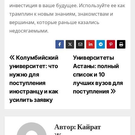
инвестиция в ваше будущее. Используйте ее как
трамплин к новым знаниям, знакомствам и
вершинам, которые раньше казались
недосягаемыми.
Н
Колумбийский
Университеты
университет: что
Астаны: полный
а
нужно для
список и 10
в
поступления
лучших вузов для
иностранцу и как
поступления
и
усилить заявку
г
а
Автор:
Кайрат
ц