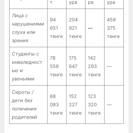
т
ура
ра
ура
Лица с
94
204
459
нарушениями
651
921
—
375
слуха или
тенге
тенге
тенге
зрения
Студенты с
78
175
142
инвалидност
558
647
293
—
ью и
тенге
тенге
тенге
увечьями
Сироты /
68
152
123
дети без
083
227
320
—
попечения
тенге
тенге
тенге
родителей