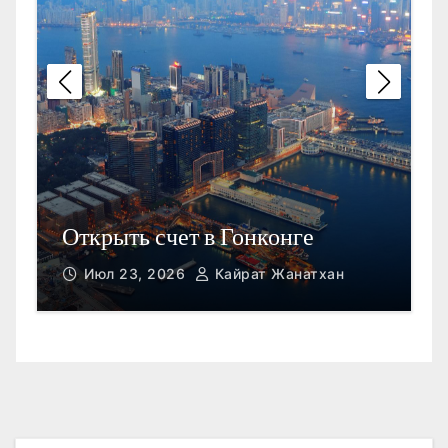
П
Открыть счет в Гонконге
M
Июл 23, 2026
Кайрат Жанатхан