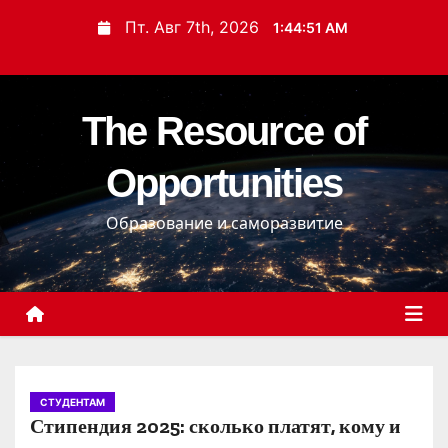
П
Пт. Авг 7th, 2026
1:44:53 AM
е
р
е
The Resource of
й
т
Opportunities
и
к
Образование и саморазвитие
с
о
д
е
р
ж
и
СТУДЕНТАМ
Стипендия 2025: сколько платят, кому и
м