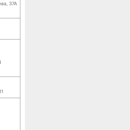
ва, 37А
4
11