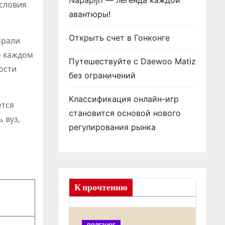
Napapijri — легенда каждой
условия
авантюры!
Открыть счет в Гонконге
брали
о каждом
Путешествуйте с Daewoo Matiz
ости
без ограничений
Классификация онлайн-игр
ется
становится основой нового
 вуз,
регулирования рынка
К прочтению