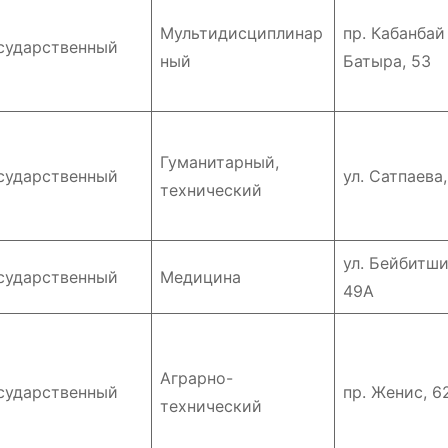
ПОЛЕЗНОЕ
ПОЛЕЗНОЕ
Мультидисциплинар
пр. Кабанбай
сударственный
ный
Батыра, 53
Гуманитарный,
сударственный
ул. Сатпаева,
технический
кац
Обзор
Napap
-
платформы
леген
ул. Бейбитши
сударственный
Медицина
49А
для
кажд
ся
цифровых
авант
Дияз
Авг 5, 2026
Кайрат
Июл 24,
Жанатхан
Кайрат Жан
Аграрно-
развлечений
сударственный
пр. Женис, 6
технический
и спортивных