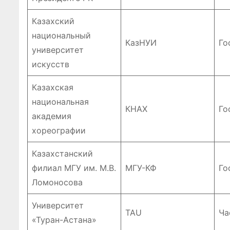
Казахский
национальный
КазНУИ
Го
университет
искусств
Казахская
национальная
КНАХ
Го
академия
хореографии
Казахстанский
филиал МГУ им. М.В.
МГУ-КФ
Го
Ломоносова
Университет
TAU
Ча
«Туран-Астана»