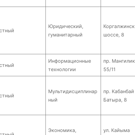
вани
событий
Юридический,
Коргалжинск
стный
гуманитарный
шоссе, 8
Информационные
пр. Мангилик
стный
технологии
55/11
Мультидисциплинар
пр. Кабанбай
стный
ный
Батыра, 8
Экономика,
ул. Кайыма
стный