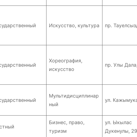
сударственный
Искусство, культура
пр. Тауелсыз
Хореография,
сударственный
пр. Улы Дала
искусство
Мультидисциплинар
сударственный
ул. Кажымука
ный
Бизнес, право,
ул. Ыкылас
стный
туризм
Дукенулы, 2