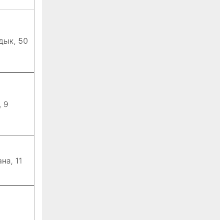
дык, 50
, 9
на, 11
9