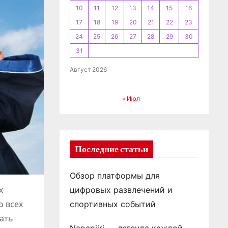
10
11
12
13
14
15
16
17
18
19
20
21
22
23
24
25
26
27
28
29
30
31
Август 2026
« Июл
Последние статьи
Обзор платформы для
х
цифровых развлечений и
о всех
спортивных событий
пать