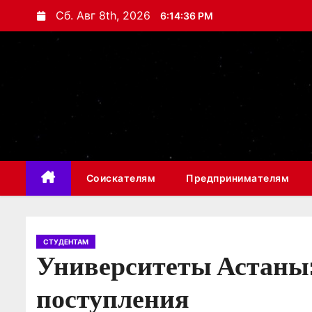
П
Сб. Авг 8th, 2026
6:14:37 PM
е
р
е
й
т
и
к
с
Соискателям
Предпринимателям
о
д
е
р
СТУДЕНТАМ
Университеты Астаны: 
ж
и
поступления
м