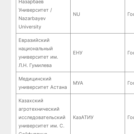
ПОЛЕЗНОЕ
Назарбаев
Университет /
NU
Го
Nazarbayev
University
Евразийский
национальный
ЕНУ
Го
университет им.
Классифи
Л.Н. Гумилева
ия онлайн
Медицинский
МУА
Го
университет Астана
игр
Казахский
становит
Июл 21, 2026
агротехнический
Абдуалиев
основой
исследовательский
КазАТИУ
Го
университет им. С.
нового