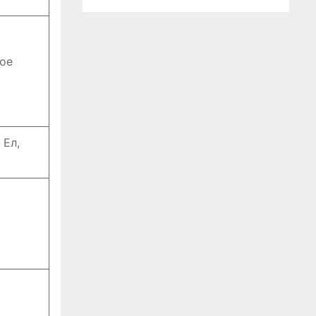
ое
 Ел,