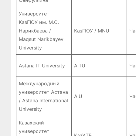
Сейфуллина
регулиро
Университет
я рынка
КазГЮУ им. М.С.
Нарикбаева /
КазГЮУ / MNU
Ча
Maqsut Narikbayev
University
Astana IT University
AITU
Ча
Международный
университет Астана
AIU
Ча
/ Astana International
University
Казахский
университет
КазУТБ
Ча