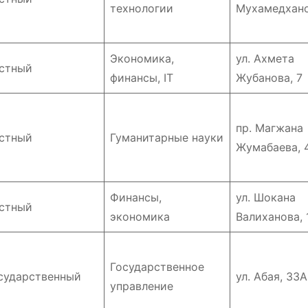
технологии
Мухамедхано
Экономика,
ул. Ахмета
стный
финансы, IT
Жубанова, 7
пр. Магжана
стный
Гуманитарные науки
Жумабаева, 
Финансы,
ул. Шокана
стный
экономика
Валиханова, 
Государственное
сударственный
ул. Абая, 33А
управление