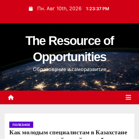
П
Пн. Авг 10th, 2026
1:23:39 PM
е
р
е
The Resource of
й
т
Opportunities
и
к
Образование и саморазвитие
с
о
д
е
р
ж
и
ПОЛЕЗНОЕ
Как молодым специалистам в Казахстане
м