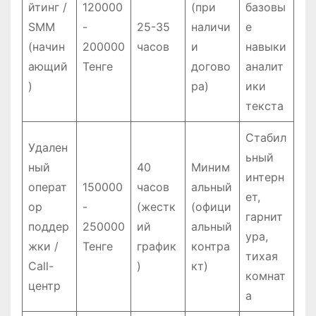
йтинг /
120000
(при
базовы
SMM
-
25-35
наличи
е
(начин
200000
часов
и
навыки
ающий
Тенге
догово
аналит
)
ра)
ики
текста
Стабил
Удален
ьный
ный
40
Миним
интерн
операт
150000
часов
альный
ет,
ор
-
(жестк
(офици
гарнит
поддер
250000
ий
альный
ура,
жки /
Тенге
график
контра
тихая
Call-
)
кт)
комнат
центр
а