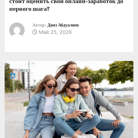
стоит оценить свой онлайн-заработок до
о
первого шага?
м
у
Автор:
Дияз Абдуалиев
Май 25, 2026