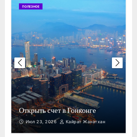
ПОЛЕЗНОЕ
П
Открыть счет в Гонконге
M
Июл 23, 2026
Кайрат Жанатхан