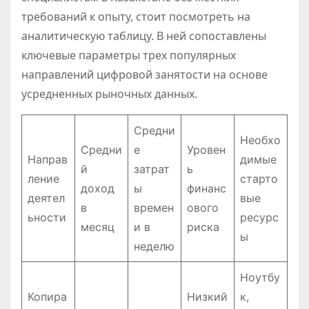
требований к опыту, стоит посмотреть на
аналитическую таблицу. В ней сопоставлены
ключевые параметры трех популярных
направлений цифровой занятости на основе
усредненных рыночных данных.
Средни
Необхо
Средни
е
Уровен
Направ
димые
й
затрат
ь
ление
старто
доход
ы
финанс
деятел
вые
в
времен
ового
ьности
ресурс
месяц
и в
риска
ы
неделю
Ноутбу
Копира
Низкий
к,