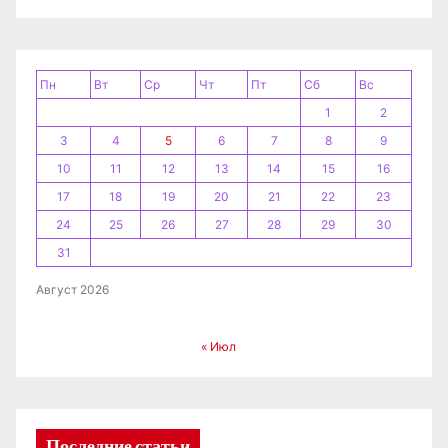
и
с
я
Пн
Вт
Ср
Чт
Пт
Сб
Вс
1
2
м
3
4
5
6
7
8
9
10
11
12
13
14
15
16
17
18
19
20
21
22
23
24
25
26
27
28
29
30
31
Август 2026
« Июл
Последние статьи