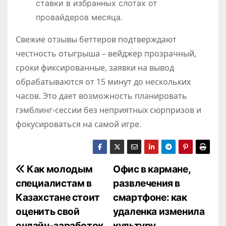
ставки в избранных слотах от
провайдеров месяца.
Свежие отзывы беттеров подтверждают
честность отыгрыша – вейджер прозрачный,
сроки фиксированные, заявки на вывод
обрабатываются от 15 минут до нескольких
часов. Это дает возможность планировать
гэмблинг-сессии без неприятных сюрпризов и
фокусироваться на самой игре.
Н
Как молодым
Офис в кармане,
специалистам в
развлечения в
а
Казахстане стоит
смартфоне: как
в
оценить свой
удаленка изменила
онлайн-заработок
культуру