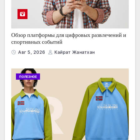
Обзор платформы для цифровых развлечений и
спортивных событий
Авг 5, 2026
Кайрат Жанатхан
ПОЛЕЗНОЕ