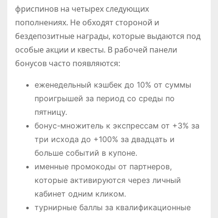
фриспинов на четырех следующих
пополнениях. Не обходят стороной и
бездепозитные награды, которые выдаются под
особые акции и квесты. В рабочей панели
бонусов часто появляются:
еженедельный кэшбек до 10% от суммы
проигрышей за период со среды по
пятницу.
бонус-множитель к экспрессам от +3% за
три исхода до +100% за двадцать и
больше событий в купоне.
именные промокоды от партнеров,
которые активируются через личный
кабинет одним кликом.
турнирные баллы за квалификационные