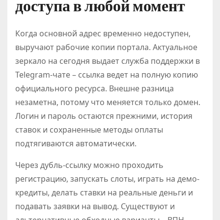
доступа в любой момент
Когда основной адрес временно недоступен,
выручают рабочие копии портала. Актуальное
зеркало на сегодня выдает служба поддержки в
Telegram-чате – ссылка ведет на полную копию
официального ресурса. Внешне разница
незаметна, потому что меняется только домен.
Логин и пароль остаются прежними, история
ставок и сохраненные методы оплаты
подтягиваются автоматически.
Через дубль-ссылку можно проходить
регистрацию, запускать слоты, играть на демо-
кредиты, делать ставки на реальные деньги и
подавать заявки на вывод. Существуют и