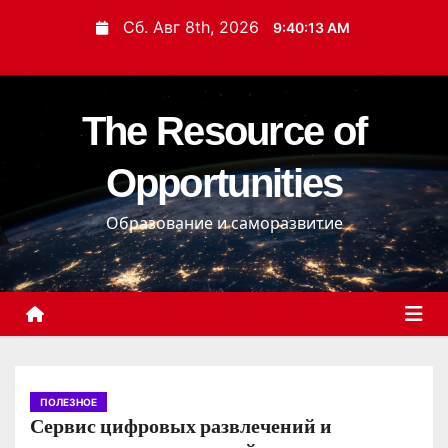
П
Сб. Авг 8th, 2026
9:40:14 AM
е
р
е
The Resource of
й
т
Opportunities
и
к
Образование и саморазвитие
с
о
д
е
р
ж
и
ПОЛЕЗНОЕ
Сервис цифровых развлечений и
м