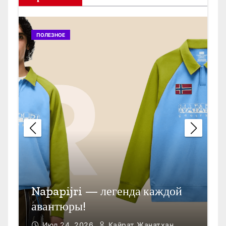
ПОЛЕЗНОЕ
П
Открыть счет в Гонконге
M
Июл 23, 2026
Кайрат Жанатхан