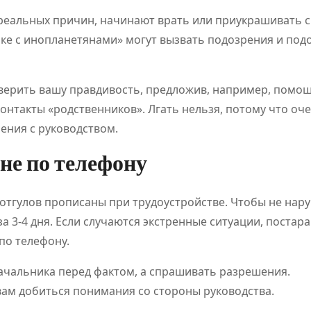
реальных причин, начинают врать или приукрашивать с
ке с инопланетянами» могут вызвать подозрения и под
верить вашу правдивость, предложив, например, помо
онтакты «родственников». Лгать нельзя, потому что оче
Классификац
Обзо
ения с руководством.
ия онлайн-
плат
не по телефону
игр
для
отгулов прописаны при трудоустройстве. Чтобы не нар
становится
цифр
Июл 21, 2026
Дияз
Авг 5, 
 3-4 дня. Если случаются экстренные ситуации, постар
Абдуалиев
Жанатхан
основой
развл
по телефону.
нового
и спо
начальника перед фактом, а спрашивать разрешения.
ам добиться понимания со стороны руководства.
регулировани
событ