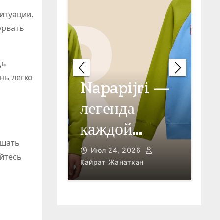
итуации.
орвать
щь
нь легко
р
Napapijri —
формы
легенда
От
каждой
в 
ушать
овых
авантюры!
2026
Кайрат
Июл 24, 2026
И
айтесь
Кайрат Жанатхан
Кай
ечений
ртивных
ий