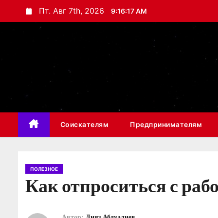
П
Пт. Авг 7th, 2026
9:16:18 AM
е
р
е
й
т
и
к
с
Соискателям
Предпринимателям
о
д
е
р
ПОЛЕЗНОЕ
Как отпроситься с рабо
ж
и
м
Автор:
Дияз Абдуалиев