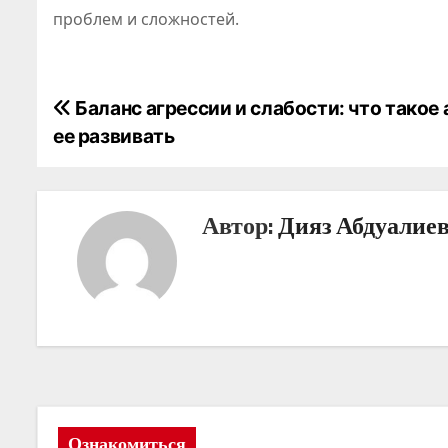
проблем и сложностей.
Н
Баланс агрессии и слабости: что такое 
ее развивать
а
в
Автор:
Дияз Абдуалие
и
г
а
ц
и
я
Ознакомиться