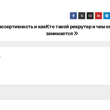
ассертивность и как
Кто такой рекрутер и чем о
занимается
в