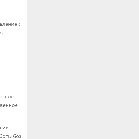
вление с
ез
енное
твенное
ошие
боты без