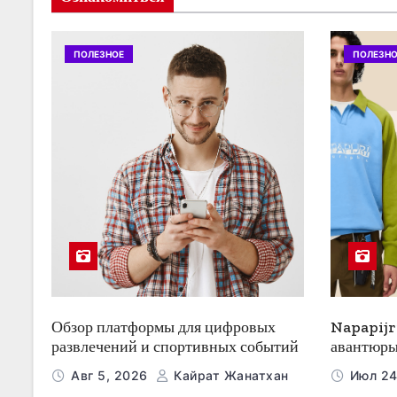
п
о
ПОЛЕЗНОЕ
ПОЛЕЗНО
з
а
п
и
с
я
м
Обзор платформы для цифровых
Napapijr
развлечений и спортивных событий
авантюры
Авг 5, 2026
Кайрат Жанатхан
Июл 24