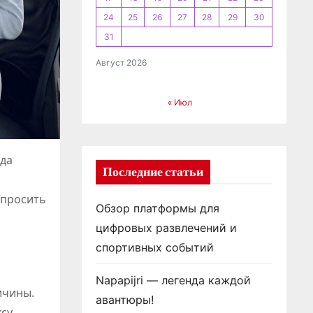
24
25
26
27
28
29
30
31
Август 2026
« Июл
гда
Последние статьи
опросить
Обзор платформы для
цифровых развлечений и
спортивных событий
Napapijri — легенда каждой
ичины.
авантюры!
су.