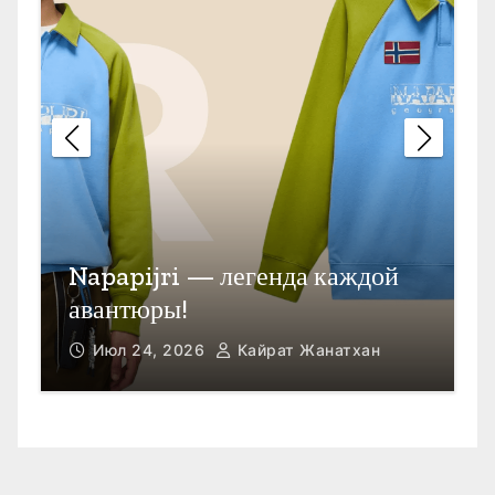
П
Открыть счет в Гонконге
M
Июл 23, 2026
Кайрат Жанатхан