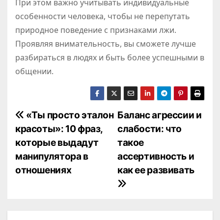
При этом важно учитывать индивидуальные
особенности человека, чтобы не перепутать
природное поведение с признаками лжи.
Проявляя внимательность, вы сможете лучше
разбираться в людях и быть более успешными в
общении.
Н
«Ты просто эталон
Баланс агрессии и
красоты»: 10 фраз,
слабости: что
а
которые выдадут
такое
в
манипулятора в
ассертивность и
отношениях
как ее развивать
и
г
а