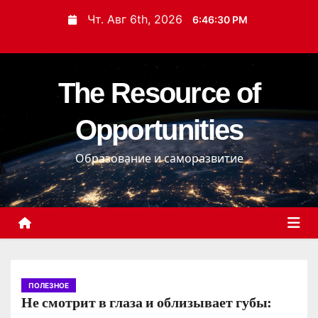
П
Чт. Авг 6th, 2026
6:46:30 PM
е
р
е
The Resource of
й
т
Opportunities
и
к
Образование и саморазвитие
с
о
д
е
р
ж
и
ПОЛЕЗНОЕ
Не смотрит в глаза и облизывает губы:
м