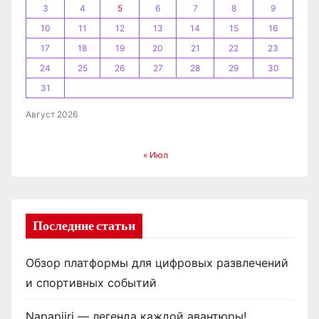
3
4
5
6
7
8
9
м
10
11
12
13
14
15
16
17
18
19
20
21
22
23
24
25
26
27
28
29
30
31
Август 2026
« Июл
Последние статьи
Обзор платформы для цифровых развлечений
и спортивных событий
Napapijri — легенда каждой авантюры!