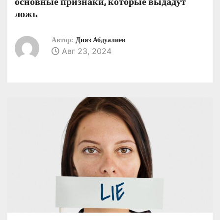
основные признаки, которые выдадут
о
ложь
м
у
Автор:
Дияз Абдуалиев
Авг 23, 2024