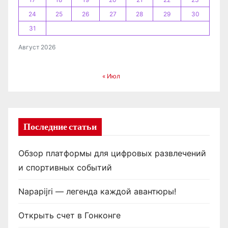
а
24
25
26
27
28
29
30
п
31
и
Август 2026
с
« Июл
е
й
Последние статьи
Обзор платформы для цифровых развлечений
и спортивных событий
Napapijri — легенда каждой авантюры!
Открыть счет в Гонконге