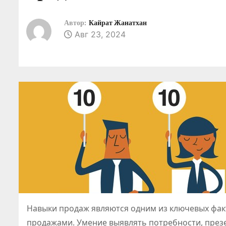
о
м
Автор:
Кайрат Жанатхан
Авг 23, 2024
у
Навыки продаж являются одним из ключевых факт
продажами. Умение выявлять потребности, презе