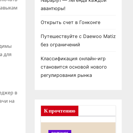
Napapijri — легенда каждой
навыкам
авантюры!
Открыть счет в Гонконге
Путешествуйте с Daewoo Matiz
без ограничений
одимы
а для
Классификация онлайн-игр
становится основой нового
регулирования рынка
еджер в
ачи на
К прочтению