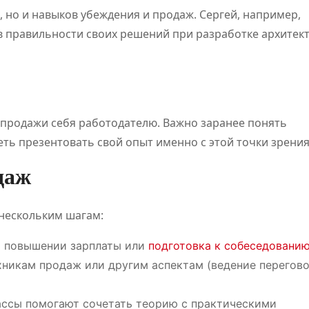
ПОЛЕЗНОЕ
ПОЛЕЗНОЕ
, но и навыков убеждения и продаж. Сергей, например,
в правильности своих решений при разработке архитек
 продажи себя работодателю. Важно заранее понять
ть презентовать свой опыт именно с этой точки зрения
Классификац
Обзо
даж
ия онлайн-
плат
игр
для
 нескольким шагам:
становится
цифр
Июл 21, 2026
Дияз
Авг 5, 
о повышении зарплаты или
подготовка к собеседовани
Абдуалиев
Жанатхан
основой
развл
ехникам продаж или другим аспектам (ведение перегово
нового
и спо
лассы помогают сочетать теорию с практическими