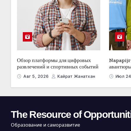
п
и
с
я
м
Обзор платформы для цифровых
Napapijr
развлечений и спортивных событий
авантюры
Авг 5, 2026
Кайрат Жанатхан
Июл 24
The Resource of Opportunit
Образование и саморазвитие