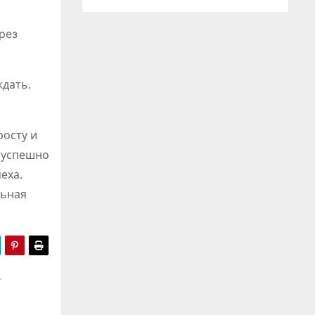
ий
рез
ждать.
росту и
и успешно
еха.
льная
в