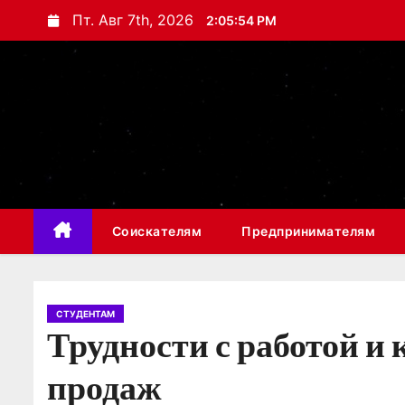
П
Пт. Авг 7th, 2026
2:05:55 PM
е
р
е
й
т
и
к
с
Соискателям
Предпринимателям
о
д
е
р
СТУДЕНТАМ
Трудности с работой и
ж
и
продаж
м