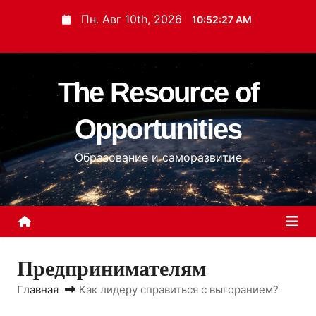
П
Пн. Авг 10th, 2026
10:52:28 AM
е
р
е
The Resource of
й
т
Opportunities
и
к
Образование и саморазвитие
с
о
д
е
р
Предпринимателям
ж
и
Главная
Как лидеру справиться с выгоранием?
м