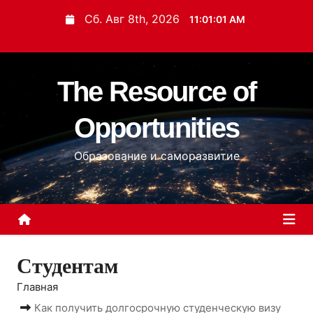
П
Сб. Авг 8th, 2026
11:01:03 AM
е
р
е
The Resource of
й
т
Opportunities
и
к
Образование и саморазвитие
с
о
д
е
р
Студентам
ж
и
Главная
м
Как получить долгосрочную студенческую визу