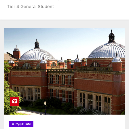
о
Tier 4 General Student
м
у
СТУДЕНТАМ