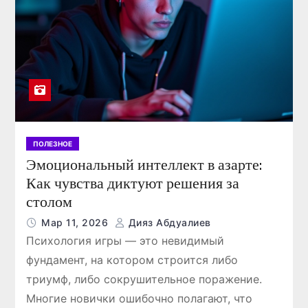
каждой авантюры!
обытий
натхан
Июл 24, 2026
Кайрат Жанатхан
ПОЛЕЗНОЕ
Эмоциональный интеллект в азарте:
Как чувства диктуют решения за
столом
Мар 11, 2026
Дияз Абдуалиев
Психология игры — это невидимый
фундамент, на котором строится либо
триумф, либо сокрушительное поражение.
Многие новички ошибочно полагают, что