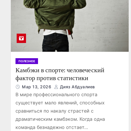
тся основой
развлечений и
спортивных с
Дияз Абдуалиев
Авг 5, 2026
Кайрат Жа
ования
ПОЛЕЗНОЕ
Камбэки в спорте: человеческий
фактор против статистики
Мар 13, 2026
Дияз Абдуалиев
В мире профессионального спорта
существует мало явлений, способных
сравниться по накалу страстей с
драматическим камбэком. Когда одна
команда безнадежно отстает…