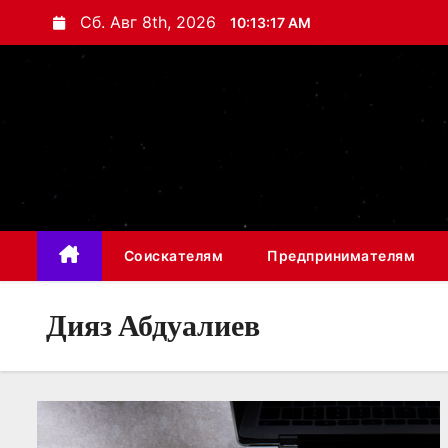
П
Сб. Авг 8th, 2026
10:13:19 AM
е
р
е
й
т
и
к
с
Соискателям
Предпринимателям
о
д
Дияз Абдуалиев
е
р
ж
и
м