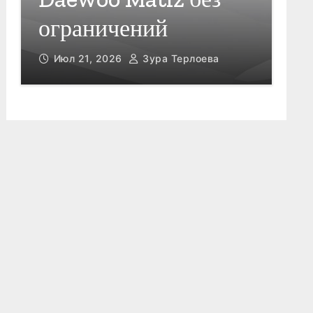
ограничений
ст
но
Июл 21, 2026
Зура Терлоева
И
ре
р