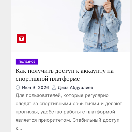
ний и
каждой авантю
ных событий
Кайрат Жанатхан
Июл 24, 2026
Кайрат 
ПОЛЕЗНОЕ
Как получить доступ к аккаунту на
спортивной платформе
Июн 9, 2026
Дияз Абдуалиев
Для пользователей, которые регулярно
следят за спортивными событиями и делают
прогнозы, удобство работы с платформой
является приоритетом. Стабильный доступ
к…